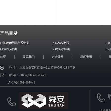
产品目录
楼板保温隔声系统类
粘结材料类
保
特种砂浆类
建筑涂料类
泡
首页
联系我们
走进舜安
新闻资讯
地 址： 上海市奉贤区南奉公路1478号5号楼5-3厂房
邮 箱： office@shunan51.com
沪ICP备15024064号-1
版权所有