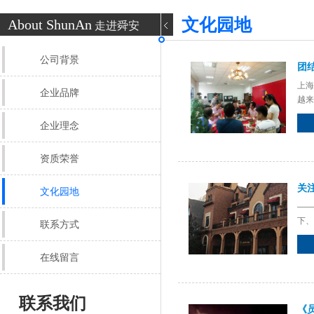
文化园地
About ShunAn
走进舜安
公司背景
团
上海
企业品牌
越来
企业理念
资质荣誉
关
文化园地
——
下、
联系方式
安的
在线留言
联系我们
《