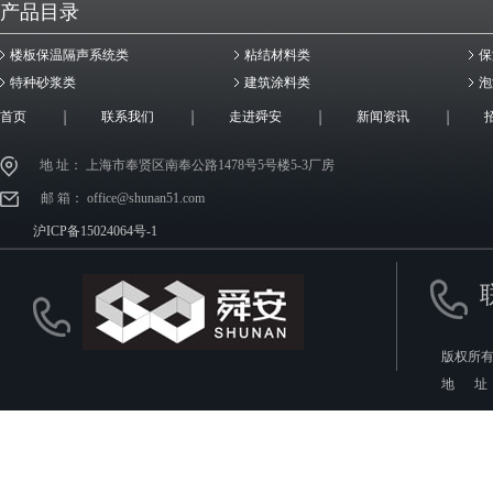
产品目录
楼板保温隔声系统类
粘结材料类
保
特种砂浆类
建筑涂料类
泡
首页
联系我们
走进舜安
新闻资讯
地 址： 上海市奉贤区南奉公路1478号5号楼5-3厂房
邮 箱： office@shunan51.com
沪ICP备15024064号-1
版权所有
地 址