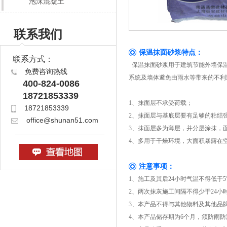
泡沫混凝土
联系我们
保温抹面砂浆特点：
联系方式：
保温抹面砂浆用于建筑节能外墙保温
免费咨询热线
系统及墙体避免由雨水等带来的不利
400-824-0086
18721853339
1、抹面层不承受荷载；
18721853339
2、抹面层与基底层要有足够的粘结
office@shunan51.com
3、抹面层多为薄层，并分层涂抹，
4、多用于干燥环境，大面积暴露在
注意事项：
1、施工及其后24小时气温不得低
2、两次抹灰施工间隔不得少于24小
3、本产品不得与其他物料及其他品
4、本产品储存期为6个月，须防雨防