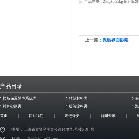
5、产品净重：25kg±0.25kg 执行标准：
上一篇：
保温界面砂浆
产品目录
楼板保温隔声系统类
粘结材料类
保
特种砂浆类
建筑涂料类
泡
首页
联系我们
走进舜安
新闻资讯
地 址： 上海市奉贤区南奉公路1478号5号楼5-3厂房
邮 箱： office@shunan51.com