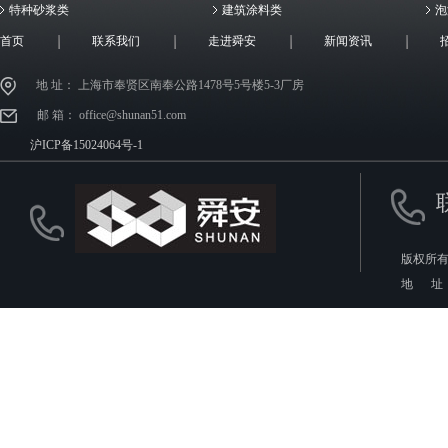
特种砂浆类
建筑涂料类
泡
首页
联系我们
走进舜安
新闻资讯
地 址： 上海市奉贤区南奉公路1478号5号楼5-3厂房
邮 箱： office@shunan51.com
沪ICP备15024064号-1
版权所有
地 址