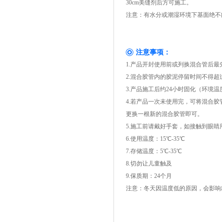
30cm美缝剂后方可施工。
注意：有水分或潮湿环境下基面绝不
注意事项：
1.产品开封使用前或列换混合管后最
2.混合胶管内的胶泥停留时间不得
3.产品施工后约24小时固化（环境
4.若产品一次未使用完，可将混合
更换一根新的混合胶管即可。
5.施工前请戴好手套，如接触到眼
6.使用温度：15℃-35℃
7.存储温度：5℃-35℃
8.切勿让儿童触及
9.保质期：24个月
注意：冬天因温度低的原因，会影响