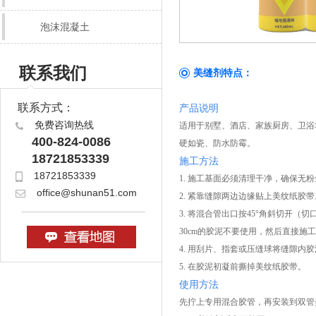
泡沫混凝土
联系我们
美缝剂特点：
联系方式：
产品说明
免费咨询热线
适用于别墅、酒店、家族厨房、卫浴
400-824-0086
硬如瓷、防水防霉。
18721853339
施工方法
18721853339
1. 施工基面必须清理干净，确保无
office@shunan51.com
2. 紧靠缝隙两边边缘贴上美纹纸胶带
3. 将混合管出口按45°角斜切开
30cm的胶泥不要使用，然后直接施
4. 用刮片、指套或压缝球将缝隙内
5. 在胶泥初凝前撕掉美纹纸胶带。
使用方法
先拧上专用混合胶管，再安装到双管