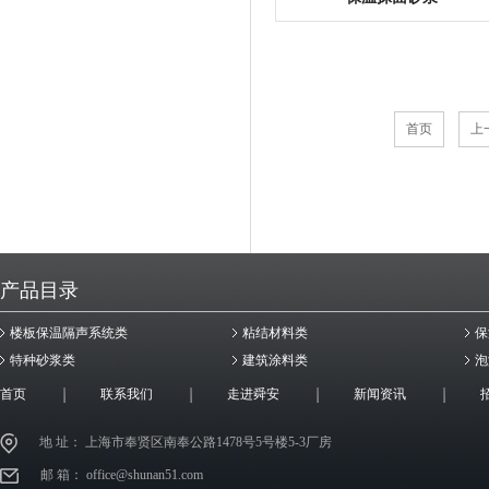
首页
上
产品目录
楼板保温隔声系统类
粘结材料类
保
特种砂浆类
建筑涂料类
泡
首页
联系我们
走进舜安
新闻资讯
地 址： 上海市奉贤区南奉公路1478号5号楼5-3厂房
邮 箱： office@shunan51.com